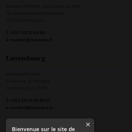
Massena Partners, Succursale de Paris
78 avenue Raymond Poincaré
75116 Paris-France
T
+33 1 53 70 63 90
e-contact@massena.fr
Luxembourg
Massena Partners
51 avenue JF Kennedy
Luxembourg, L-1855
T
+352 26 26 59 80 01
e-contact@massena.lu
×
Documents légaux
Bienvenue sur le site de