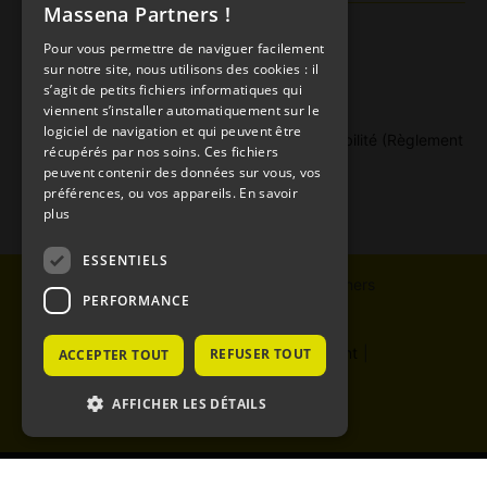
Massena Partners !
Politique de gestion des conflits d’intérêt
Pour vous permettre de naviguer facilement
Politique de traitement des réclamations
sur notre site, nous utilisons des cookies : il
Politique de rémunération
s’agit de petits fichiers informatiques qui
viennent s’installer automatiquement sur le
Politique de droits de vote
logiciel de navigation et qui peuvent être
Publication d’informations en matière de durabilité (Règlement
récupérés par nos soins. Ces fichiers
« SFDR »)
peuvent contenir des données sur vous, vos
Politique de meilleure sélection
préférences, ou vos appareils.
En savoir
plus
ESSENTIELS
@ Copyright 2024 Massena Partners
PERFORMANCE
Mentions légales
|
Avertissement
|
REFUSER TOUT
ACCEPTER TOUT
Contact
|
Plan du site
AFFICHER LES DÉTAILS