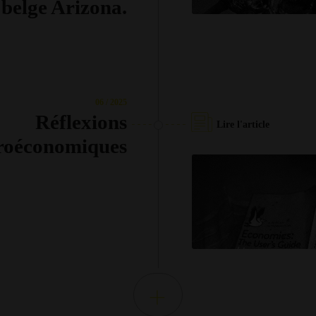
belge Arizona.
06 / 2025
Réflexions
Lire l'article
roéconomiques
+