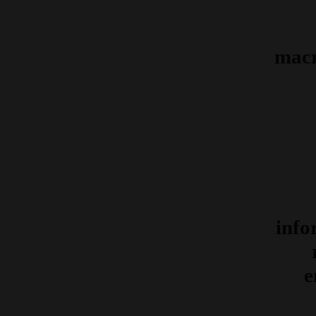
mac
info
e