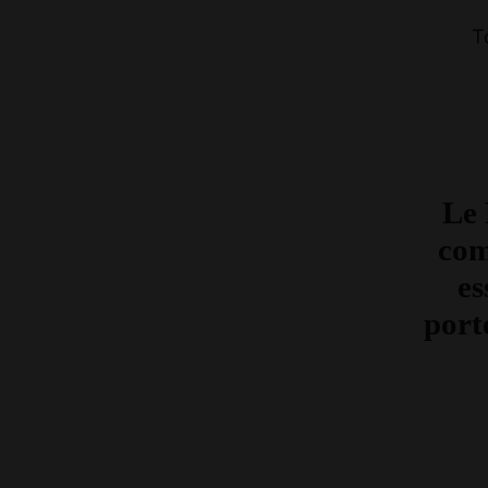
T
Le 
com
es
port