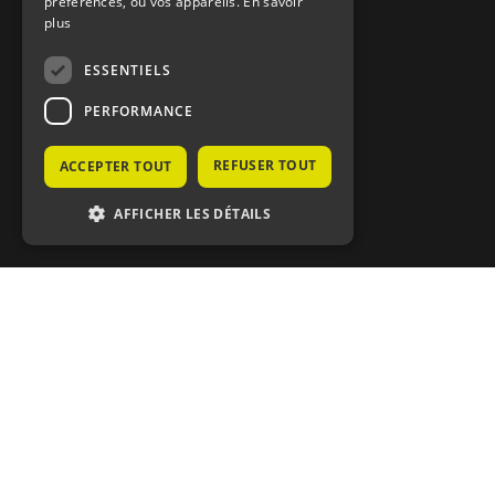
préférences, ou vos appareils.
En savoir
plus
ESSENTIELS
PERFORMANCE
Notre équipe
REFUSER TOUT
ACCEPTER TOUT
AFFICHER LES DÉTAILS
Paris
Luxemb
Massena Partners, Succursale de Paris
Massena Par