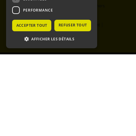
@ Copyright 2024 Massena Partners
PERFORMANCE
Mentions légales
|
Avertissement
|
REFUSER TOUT
ACCEPTER TOUT
Contact
|
Plan du site
AFFICHER LES DÉTAILS