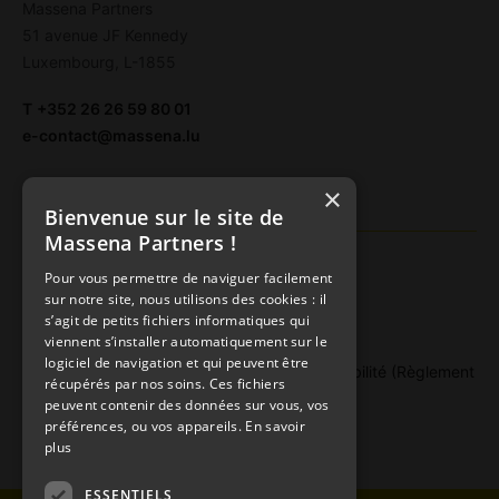
Massena Partners
51 avenue JF Kennedy
Luxembourg, L-1855
T
+352 26 26 59 80 01
e-contact@massena.lu
×
Documents légaux
Bienvenue sur le site de
Massena Partners !
Politique de gestion des conflits d’intérêt
Pour vous permettre de naviguer facilement
Politique de traitement des réclamations
sur notre site, nous utilisons des cookies : il
Politique de rémunération
s’agit de petits fichiers informatiques qui
viennent s’installer automatiquement sur le
Politique de droits de vote
logiciel de navigation et qui peuvent être
Publication d’informations en matière de durabilité (Règlement
récupérés par nos soins. Ces fichiers
« SFDR »)
peuvent contenir des données sur vous, vos
Politique de meilleure sélection
préférences, ou vos appareils.
En savoir
plus
ESSENTIELS